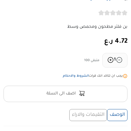
بن فلتر مطحون ومحمص وسط
4.72 ر.ع
1
متبقي 100
يجب ان تتاكد انك قرات
الشروط والاحكام
اضف الى السلة
الوصف
التقيمات والاراء