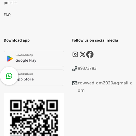
policies
FAQ
Download app
Follow us on social media
Download app
Google Play
99373793
Download app
App Store
rowwad.om2020@gmail.c
om