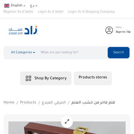
English
ر.ع
Register As A Seller
Login As A Seller
Login As A Shipping Company
Hello
Sign in / Up
All Categories
Search
Products stores
Shop By Category
Home
Products
الحرفي المبدع
قلم فاخر من خشب العتم
/
/
/